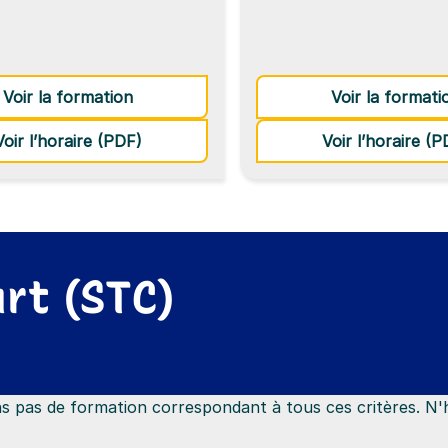
: Découverte du comportement des ani
Voir la formation
Voir la formati
t·e Vétérinaire
de la formation Découverte du compor
Voir l’horaire (PDF)
Voir l’horaire (P
rt (STC)
vons pas de formation correspondant à tous ces critères. N'