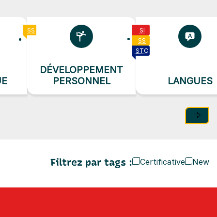
SS
SI
SS
STC
DÉVELOPPEMENT
UE
PERSONNEL
LANGUES
Filtrez par
tags
:
Certificative
New