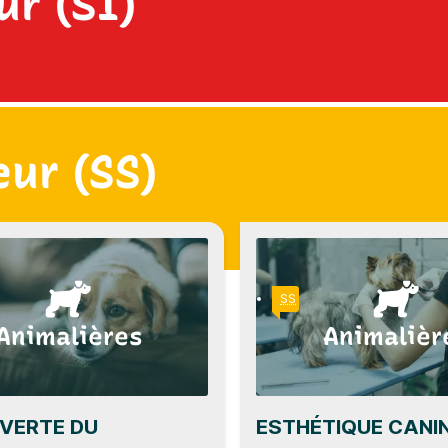
ur (SI)
ur (SS)
SS
Animalières
Animalièr
VERTE DU
ESTHÉTIQUE CANI