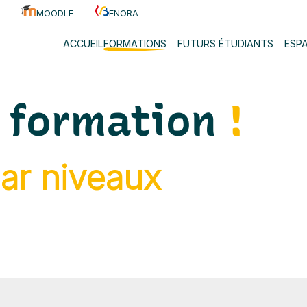
pour Adultes 
MOODLE
ENORA
ACCUEIL
FORMATIONS
FUTURS ÉTUDIANTS
ESP
e formation
!
par niveaux