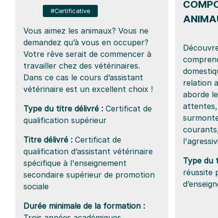
COMPO
#Certificative
ANIMA
Vous aimez les animaux? Vous ne
demandez qu’à vous en occuper?
Découvr
Votre rêve serait de commencer à
comprend
travailler chez des vétérinaires.
domestiq
Dans ce cas le cours d’assistant
relation 
vétérinaire est un excellent choix !
aborde l
attentes,
Type du titre délivré :
Certificat de
surmonte
qualification supérieur
courants,
Titre délivré :
Certificat de
l'agressiv
qualification d’assistant vétérinaire
Type du ti
spécifique à l'enseignement
réussite 
secondaire supérieur de promotion
d’enseig
sociale
Durée minimale de la formation :
Trois années académiques