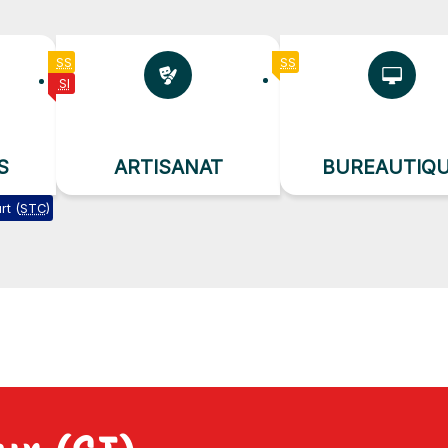
SS
SS
SI
S
ARTISANAT
BUREAUTIQ
rt (
STC
)