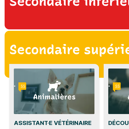
Secondaire inférie
Secondaire supérie
SS
SS
Animalières
ASSISTANT·E VÉTÉRINAIRE
DÉCOU