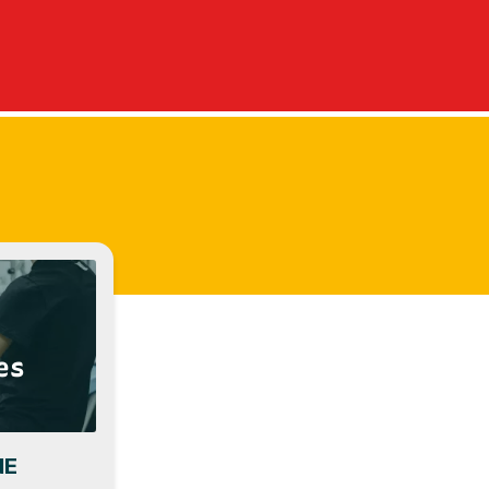
es
NE