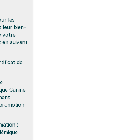
ur les
 leur bien-
e votre
 en suivant
tificat de
de
ique Canine
ement
 promotion
mation :
démique