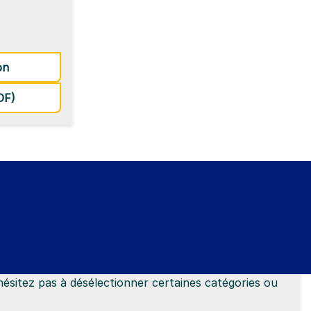
maux de compagnie
: Esthétique canine
on
tement des animaux de compagnie
de la formation Esthétique canine
DF)
hésitez pas à désélectionner certaines catégories ou