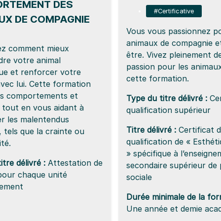
RTEMENT DES
#Certificative
UX DE COMPAGNIE
Vous vous passionnez po
animaux de compagnie et
ez comment mieux
être. Vivez pleinement d
re votre animal
passion pour les animaux
ue et renforcer votre
cette formation.
avec lui. Cette formation
es comportements et
Type du titre délivré :
Cer
 tout en vous aidant à
qualification supérieur
r les malentendus
Titre délivré :
Certificat 
 tels que la crainte ou
qualification de « Esthét
ité.
» spécifique à l’enseign
tre délivré :
Attestation de
secondaire supérieur de
pour chaque unité
sociale
nement
Durée minimale de la for
Une année et demie aca