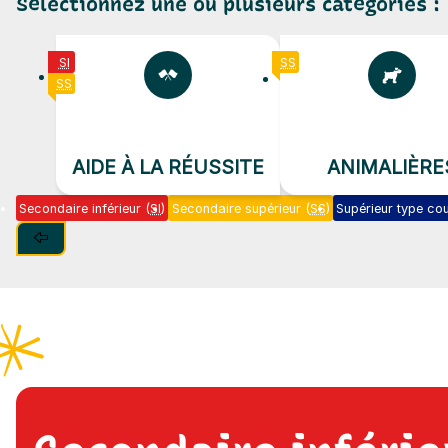
Sélectionnez
une ou plusieurs catégories :
SI
SS
SS
AIDE À LA RÉUSSITE
ANIMALIÈRE
Secondaire inférieur (
SI
)
Secondaire supérieur (
SS
)
Supérieur type cou