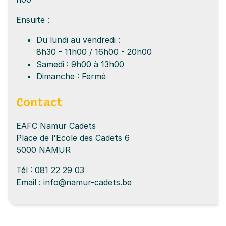
Ensuite :
FUTURS ÉTUDIANTS
Du lundi au vendredi :
8h30 - 11h00 / 16h00 - 20h00
DÉCOUVRIR L’EAFC NAMUR-CADETS
Samedi : 9h00 à 13h00
Dimanche : Fermé
S’INSCRIRE
Contact
INSCRIPTIONS EN LIGNE
EAFC Namur Cadets
Place de l'Ecole des Cadets 6
ESPACE ÉTUDIANTS
5000 NAMUR
DOCUMENTS DE RÉFÉRENCES
Tél :
081 22 29 03
Email :
info@namur-cadets.be
PARCOURS PERSONNALISÉ