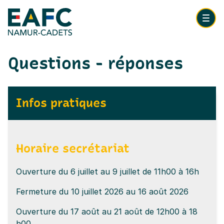
Aller au contenu principale
Enseignement pour Adulte
Ouvrir
Nos outils
Questions - réponses
Navigation principale
ACCUEIL
Infos pratiques
FORMATIONS
TOUTES NOS FORMATIONS
Horaire secrétariat
FORMATIONS PAR NIVEAUX ET CATÉGORIES
Ouverture du 6 juillet au 9 juillet de 11h00 à 16h
Fermeture du 10 juillet 2026 au 16 août 2026
HORAIRES DES FORMATIONS
Ouverture du 17 août au 21 août de 12h00 à 18
CO-DIPLOMATIONS ET CO-ORGANISATIONS
h00