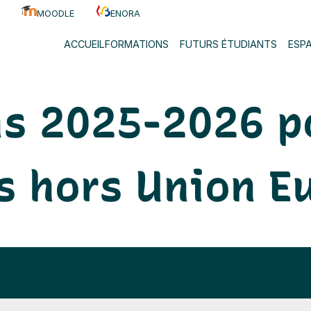
pour Adultes 
MOODLE
ENORA
ACCUEIL
FORMATIONS
FUTURS ÉTUDIANTS
ESP
ns 2025-2026 p
s hors Union 